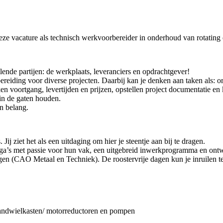
deze vacature als technisch werkvoorbereider in onderhoud van rotating
lende partijen: de werkplaats, leveranciers en opdrachtgever!
ereiding voor diverse projecten. Daarbij kan je denken aan taken als: o
en voortgang, levertijden en prijzen, opstellen project documentatie en 
 in de gaten houden.
n belang.
ij ziet het als een uitdaging om hier je steentje aan bij te dragen.
lega’s met passie voor hun vak, een uitgebreid inwerkprogramma en on
agen (CAO Metaal en Techniek). De roostervrije dagen kun je inruilen te
 tandwielkasten/ motorreductoren en pompen