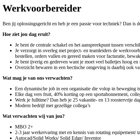
Werkvoorbereider
Ben jij oplossingsgericht en heb je een passie voor techniek? Dan is 
Hoe ziet jou dag eruit?
Je bent de centrale schakel en het aanspreekpunt tussen verschil
Je verzorgt in overleg met project- en teamleiders de werkvoorb
bestellen, orders vullen en gereed maken voor facturatie, bewak
Je bent ijverig en gedreven want je moet veel balletjes hoog en
Overzicht bewaren in een hectische omgeving is daarbij ook va
Wat mag je van ons verwachten?
Een dynamische job in een organisatie die volop in beweging is. J
Elke dag vers fruit, 40% korting op een sportabonnement, col
Werk je fulltime? Dan heb je 25 vakantie- en 13 roostervrije d
Modern bedrijf met gezellige collega’s
Wat verwachten wij van jou?
MBO 2+
2-3 jaar werkervaring met en kennis van rotating equipement/
Autocad/Solid Works/ Solid Edge/ Inventor